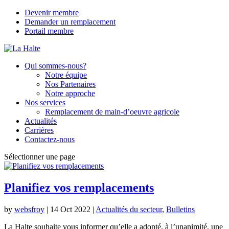
Devenir membre
Demander un remplacement
Portail membre
Qui sommes-nous?
Notre équipe
Nos Partenaires
Notre approche
Nos services
Remplacement de main-d’oeuvre agricole
Actualités
Carrières
Contactez-nous
Sélectionner une page
Planifiez vos remplacements
by
websfroy
|
14 Oct 2022
|
Actualités du secteur
,
Bulletins
La Halte souhaite vous informer qu’elle a adopté, à l’unanimité, une